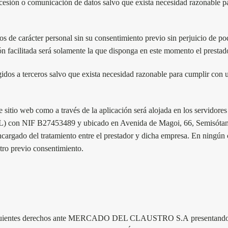
 comunicación de datos salvo que exista necesidad razonable para c
os de carácter personal sin su consentimiento previo sin perjuicio de po
ón facilitada será solamente la que disponga en este momento el prestad
erceros salvo que exista necesidad razonable para cumplir con un pr
este sitio web como a través de la aplicación será alojada en los s
L) con NIF B27453489 y ubicado en Avenida de Magoi, 66, Semisótano 
cargado del tratamiento entre el prestador y dicha empresa. En ningún c
tro previo consentimiento.
guientes derechos ante
MERCADO DEL CLAUSTRO S.A
presentando 