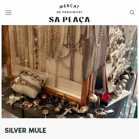
Saltar
al
contenido
SILVER MULE