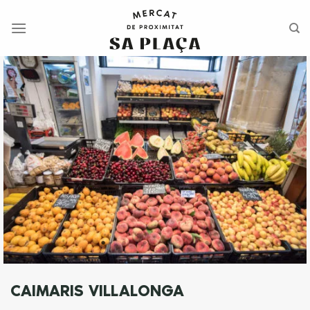
Saltar
al
contenido
CAIMARIS VILLALONGA