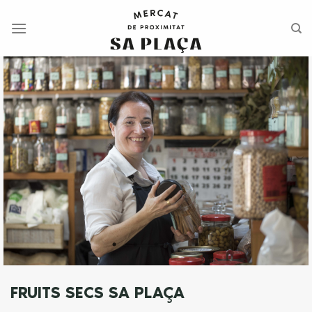
Saltar
al
contenido
FRUITS SECS SA PLAÇA