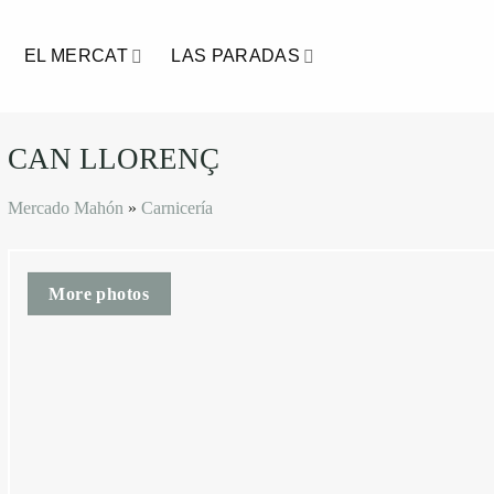
Saltar
al
EL MERCAT
LAS PARADAS
contenido
CAN LLORENÇ
Mercado Mahón
»
Carnicería
More photos